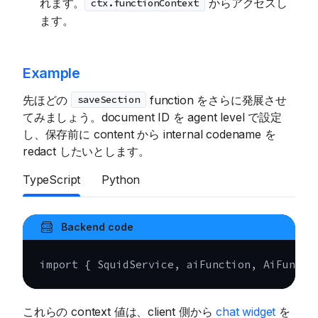
れます。
からアクセスし
ctx.functionContext
ます。
Example
先ほどの
function をさらに発展させ
saveSection
てみましょう。document ID を agent level で設定
し、保存前に content から internal codename を
redact したいとします。
TypeScript
Python
Backend code
import
{
 SquidService
,
 aiFunction
,
 AiFuncti
これらの context 値は、client 側から
chat widget
を