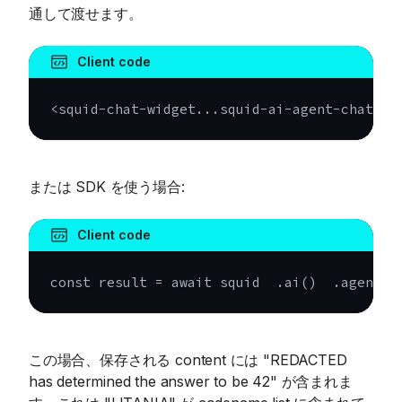
通して渡せます。
Client code
<squid-chat-widget...squid-ai-agent-chat-op
または SDK を使う場合:
Client code
const
 result 
=
await
 squid  
.
ai
(
)
.
agent
(
'
この場合、保存される content には "REDACTED
has determined the answer to be 42" が含まれま