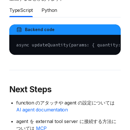
TypeScript
Python
Backend code
async
updateQuantity
(
params
:
{
 quantity
:
nu
Next Steps
function のアタッチや agent の設定については
AI agent documentation
agent を external tool server に接続する方法に
ついては
MCP