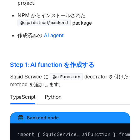
project
NPM からインストールされた
package
@squidcloud/backend
作成済みの
AI agent
Step 1: AI function を作成する
Squid Service に
decorator を付けた
@aiFunction
method を追加します。
TypeScript
Python
Backend code
import
{
 SquidService
,
 aiFunction 
}
from
'@