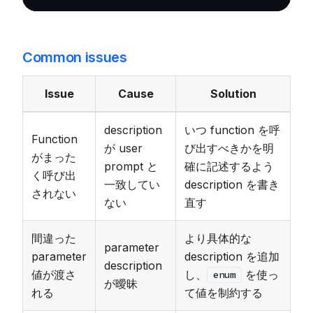
Common issues
Issue
Cause
Solution
description
いつ function を呼
Function
が user
び出すべきかを明
がまった
prompt と
確に記述するよう
く呼び出
一致してい
description を書き
されない
ない
直す
間違った
より具体的な
parameter
parameter
description を追加
description
値が渡さ
し、
を使っ
enum
が曖昧
れる
て値を制約する