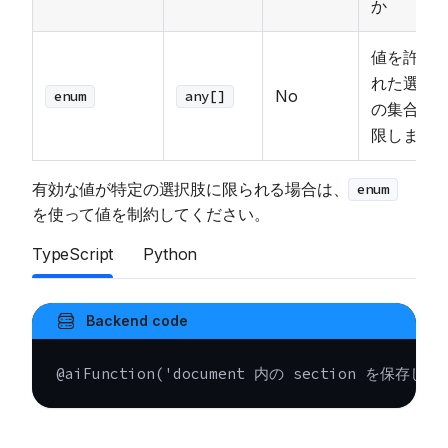
か
値を許可
れた選択
No
enum
any[]
の集合に
限します
有効な値が特定の選択肢に限られる場合は、
enum
を使って値を制約してください。
TypeScript
Python
Backend code
@
aiFunction
(
'document 内の section を保存しま