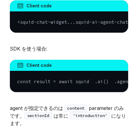
Client code
<squid-chat-widget...squid-ai-agent-chat-op
SDK を使う場合:
Client code
const
 result 
=
await
 squid  
.
ai
(
)
.
agent
(
'
agent が指定できるのは
parameter のみ
content
です。
は常に
になり
sectionId
'introduction'
ます。