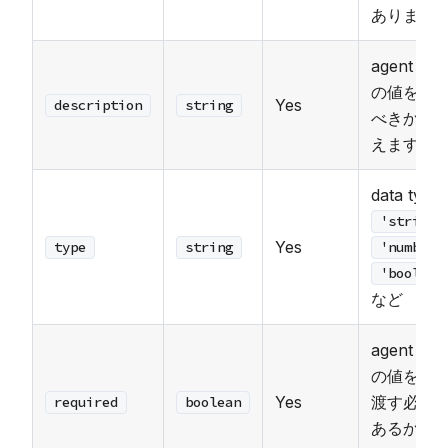
あります
agent に
の値を渡
Yes
description
string
べきかを
えます
data type:
'string'
Yes
type
string
'number'
'boolean
など
agent が
の値を必
Yes
渡す必要
required
boolean
あるかど