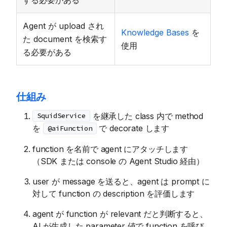
Agent が upload され
Knowledge Bases
を
た document を検索す
使用
る必要がある
仕組み
を継承した class 内で method
SquidService
を
で decorate します
@aiFunction
function を名前で agent にアタッチします
（SDK または console の Agent Studio 経由）
user が message を送ると、agent は prompt に
対して function の description を評価します
agent が function が relevant だと判断すると、
AI が生成した parameter 値で function を呼び