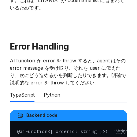
す。これは "LITANIA" が codename list に含まれて
いるためです。
Error Handling
AI function が error を throw すると、agent はその
error message を受け取り、それを user に伝えた
り、次にどう進めるかを判断したりできます。明確で
説明的な error を throw してください。
TypeScript
Python
Backend code
@
aiFunction
<
{
 orderId
:
string
}
>
(
'注文の s