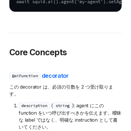
await
 squid
.
ai
(
)
.
agent
(
'my-agent'
)
.
setAgent
Core Concepts
decorator
@aiFunction
この decorator は、必須の引数を 2 つ受け取りま
す。
(
): agent にこの
description
string
function をいつ呼び出すべきかを伝えます。曖昧
な label ではなく、明確な instruction として書
いてください。